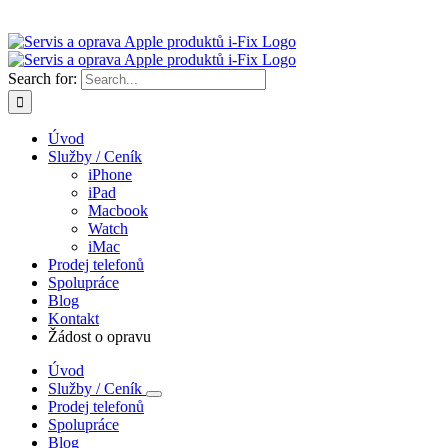
Search for:
Úvod
Služby / Ceník
iPhone
iPad
Macbook
Watch
iMac
Prodej telefonů
Spolupráce
Blog
Kontakt
Žádost o opravu
Úvod
Služby / Ceník
Prodej telefonů
Spolupráce
Blog