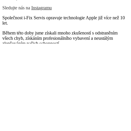
Sledujte nás na
Instagramu
Společnost i-Fix Servis opravuje technologie Apple již více než 10
let.
Během této doby jsme získali mnoho zkušeností s odstraněním
všech chyb, získáním profesionálního vybavení a neustálým
zlepšováním našich schopností
Email:
info@i-fix.cz
Naše adresa:
Ječná 529/29 Praha 2 120 00
Otevírací doba: Po–Pá 09:00–18:00
Servis se nachází mezi zastávkami
I.P.Pavlova a Štěpánská
+420 734-633-754
© 2026
i-Fix Servis
Smluvní podmínky
Facebook
Instagram
Page load link
ЗАКРЫТЬ