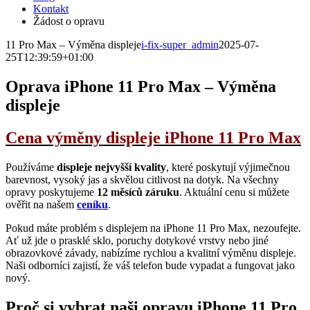
Kontakt
Žádost o opravu
11 Pro Max – Výměna displeje
i-fix-super_admin
2025-07-
25T12:39:59+01:00
Oprava iPhone 11 Pro Max – Výměna
displeje
Cena výměny displeje iPhone 11 Pro Max
Používáme
displeje nejvyšší kvality
, které poskytují výjimečnou
barevnost, vysoký jas a skvělou citlivost na dotyk. Na všechny
opravy poskytujeme
12 měsíců záruku
. Aktuální cenu si můžete
ověřit na našem
ceníku
.
Pokud máte problém s displejem na iPhone 11 Pro Max, nezoufejte.
Ať už jde o prasklé sklo, poruchy dotykové vrstvy nebo jiné
obrazovkové závady, nabízíme rychlou a kvalitní výměnu displeje.
Naši odborníci zajistí, že váš telefon bude vypadat a fungovat jako
nový.
Proč si vybrat naši opravu iPhone 11 Pro