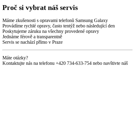
Proč si vybrat náš servis
Máme zkušenosti s opravami telefonů Samsung Galaxy
Provádíme rychlé opravy, často tentýž nebo následující den
Poskytujeme záruku na všechny provedené opravy
Jednáme férově a transparentně
Servis se nachází přímo v Praze
Máte otázky?
Kontaktujte nás na telefonu +420 734-633-754 nebo navštivte náš
servis v Praze. Jsme tu pro vás!
V případě jakýchkoliv doplňujících dotazů se prosím neváhejte
obrátit. Kontakty naleznete zde
https://i-fix.cz/kontakt
Můžete nás sledovat na
Instagramu
Společnost i-Fix Servis opravuje technologie Apple již více než 10
let.
Během této doby jsme získali mnoho zkušeností s odstraněním
všech chyb, získáním profesionálního vybavení a neustálým