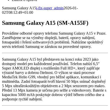
Samsung Galaxy A15
i-fix-super_admin
2026-01-
02T08:12:49+01:00
Samsung Galaxy A15 (SM-A155F)
Provádíme odborné opravy telefonu Samsung Galaxy A15 v Praze.
Zaměřujeme se na výměny displejů, baterií, opravy nabíjení,
fotoaparátů i řešení softwarových problémů. Nabízíme spolehlivý
servis telefonů Samsung se zárukou na provedené opravy.
Samsung Galaxy A15 byl představen na konci roku 2023 jako
dostupný model pro každodenní používání. Telefon nabízí 6,5″
Super AMOLED displej s rozlišením Full HD+, který zajišťuje
výrazné barvy a dobrou čitelnost. O výkon se stará procesor
MediaTek Helio G99, vhodný pro běžné aplikace, komunikaci i
multimédia. Zadní fotoaparát tvoří hlavní 50 Mpx snímač doplněný
5 Mpx ultraširokoúhlým objektivem a 2 Mpx senzorem pro makro.
Přední 13 Mpx kamera je určena pro selfie a videohovory. Baterie s
kapacitou 5000 mAh poskytuje dobrou výdrž během celého dne a
podporuje rychlé nabíjení.