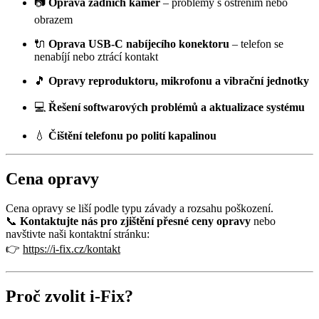
📷
Oprava zadních kamer
– problémy s ostřením nebo
obrazem
🔌
Oprava USB-C nabíjecího konektoru
– telefon se
nenabíjí nebo ztrácí kontakt
🎵
Opravy reproduktoru, mikrofonu a vibrační jednotky
💻
Řešení softwarových problémů a aktualizace systému
💧
Čištění telefonu po polití kapalinou
Cena opravy
Cena opravy se liší podle typu závady a rozsahu poškození.
📞
Kontaktujte nás pro zjištění přesné ceny opravy
nebo
navštivte naši kontaktní stránku:
👉
https://i-fix.cz/kontakt
Proč zvolit i-Fix?