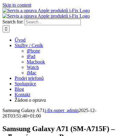
Skip to content
Search for:
Úvod
Služby / Ceník
iPhone
iPad
Macbook
Watch
iMac
Prodej telefonů
Spolupráce
Blog
Kontakt
Žádost o opravu
Samsung Galaxy A71
i-fix-super_admin
2025-12-
26T03:51:40+01:00
Samsung Galaxy A71 (SM-A715F) –