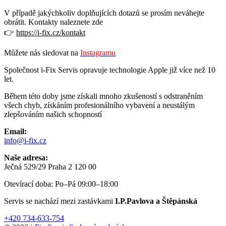
V případě jakýchkoliv doplňujících dotazů se prosím neváhejte
obrátit. Kontakty naleznete zde
👉
https://i-fix.cz/kontakt
Můžete nás sledovat na
Instagramu
Společnost i-Fix Servis opravuje technologie Apple již více než 10
let.
Během této doby jsme získali mnoho zkušeností s odstraněním
všech chyb, získáním profesionálního vybavení a neustálým
zlepšováním našich schopností
Email:
info@i-fix.cz
Naše adresa:
Ječná 529/29 Praha 2 120 00
Otevírací doba: Po–Pá 09:00–18:00
Servis se nachází mezi zastávkami
I.P.Pavlova a Štěpánská
+420 734-633-754