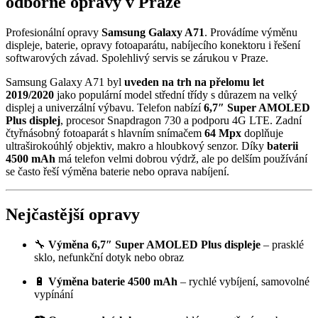
odborné opravy v Praze
Profesionální opravy
Samsung Galaxy A71
. Provádíme výměnu
displeje, baterie, opravy fotoaparátu, nabíjecího konektoru i řešení
softwarových závad. Spolehlivý servis se zárukou v Praze.
Samsung Galaxy A71 byl
uveden na trh na přelomu let
2019/2020
jako populární model střední třídy s důrazem na velký
displej a univerzální výbavu. Telefon nabízí
6,7″ Super AMOLED
Plus displej
, procesor Snapdragon 730 a podporu 4G LTE. Zadní
čtyřnásobný fotoaparát s hlavním snímačem
64 Mpx
doplňuje
ultraširokoúhlý objektiv, makro a hloubkový senzor. Díky
baterii
4500 mAh
má telefon velmi dobrou výdrž, ale po delším používání
se často řeší výměna baterie nebo oprava nabíjení.
Nejčastější opravy
🔧
Výměna 6,7″ Super AMOLED Plus displeje
– prasklé
sklo, nefunkční dotyk nebo obraz
🔋
Výměna baterie 4500 mAh
– rychlé vybíjení, samovolné
vypínání