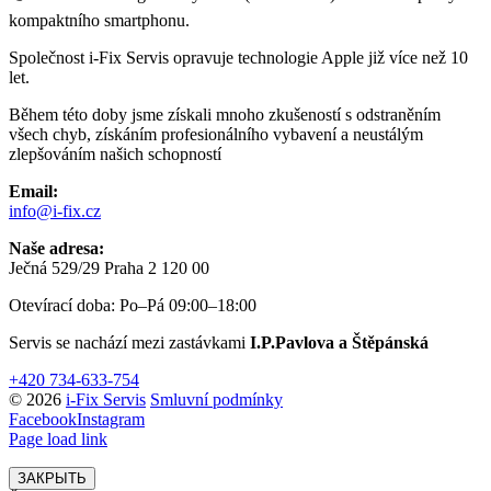
kompaktního smartphonu.
Společnost i-Fix Servis opravuje technologie Apple již více než 10
let.
Během této doby jsme získali mnoho zkušeností s odstraněním
všech chyb, získáním profesionálního vybavení a neustálým
zlepšováním našich schopností
Email:
info@i-fix.cz
Naše adresa:
Ječná 529/29 Praha 2 120 00
Otevírací doba: Po–Pá 09:00–18:00
Servis se nachází mezi zastávkami
I.P.Pavlova a Štěpánská
+420 734-633-754
© 2026
i-Fix Servis
Smluvní podmínky
Facebook
Instagram
Page load link
ЗАКРЫТЬ