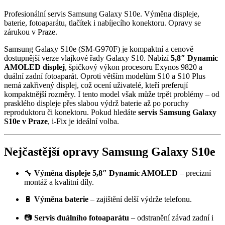
Profesionální servis Samsung Galaxy S10e. Výměna displeje,
baterie, fotoaparátu, tlačítek i nabíjecího konektoru. Opravy se
zárukou v Praze.
Samsung Galaxy S10e (SM-G970F) je kompaktní a cenově
dostupnější verze vlajkové řady Galaxy S10. Nabízí
5,8″ Dynamic
AMOLED displej
, špičkový výkon procesoru Exynos 9820 a
duální zadní fotoaparát. Oproti větším modelům S10 a S10 Plus
nemá zakřivený displej, což ocení uživatelé, kteří preferují
kompaktnější rozměry. I tento model však může trpět problémy – od
prasklého displeje přes slabou výdrž baterie až po poruchy
reproduktoru či konektoru. Pokud hledáte
servis Samsung Galaxy
S10e v Praze
, i-Fix je ideální volba.
Nejčastější opravy Samsung Galaxy S10e
🔧
Výměna displeje 5,8″ Dynamic AMOLED
– precizní
montáž a kvalitní díly.
🔋
Výměna baterie
– zajištění delší výdrže telefonu.
📷
Servis duálního fotoaparátu
– odstranění závad zadní i