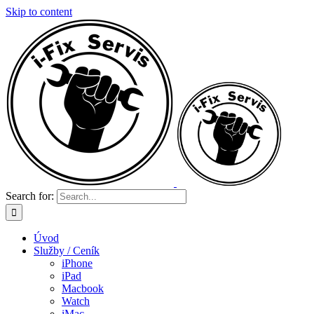
Skip to content
Search for:
Úvod
Služby / Ceník
iPhone
iPad
Macbook
Watch
iMac