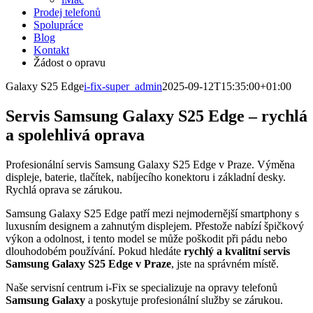
Prodej telefonů
Spolupráce
Blog
Kontakt
Žádost o opravu
Galaxy S25 Edge
i-fix-super_admin
2025-09-12T15:35:00+01:00
Servis Samsung Galaxy S25 Edge – rychlá
a spolehlivá oprava
Profesionální servis Samsung Galaxy S25 Edge v Praze. Výměna
displeje, baterie, tlačítek, nabíjecího konektoru i základní desky.
Rychlá oprava se zárukou.
Samsung Galaxy S25 Edge patří mezi nejmodernější smartphony s
luxusním designem a zahnutým displejem. Přestože nabízí špičkový
výkon a odolnost, i tento model se může poškodit při pádu nebo
dlouhodobém používání. Pokud hledáte
rychlý a kvalitní servis
Samsung Galaxy S25 Edge v Praze
, jste na správném místě.
Naše servisní centrum i-Fix se specializuje na opravy telefonů
Samsung Galaxy
a poskytuje profesionální služby se zárukou.