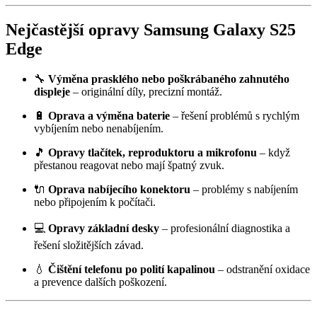
Nejčastější opravy Samsung Galaxy S25
Edge
🔧
Výměna prasklého nebo poškrábaného zahnutého
displeje
– originální díly, precizní montáž.
🔋
Oprava a výměna baterie
– řešení problémů s rychlým
vybíjením nebo nenabíjením.
🎵
Opravy tlačítek, reproduktoru a mikrofonu
– když
přestanou reagovat nebo mají špatný zvuk.
🔌
Oprava nabíjecího konektoru
– problémy s nabíjením
nebo připojením k počítači.
💻
Opravy základní desky
– profesionální diagnostika a
řešení složitějších závad.
💧
Čištění telefonu po polití kapalinou
– odstranění oxidace
a prevence dalších poškození.