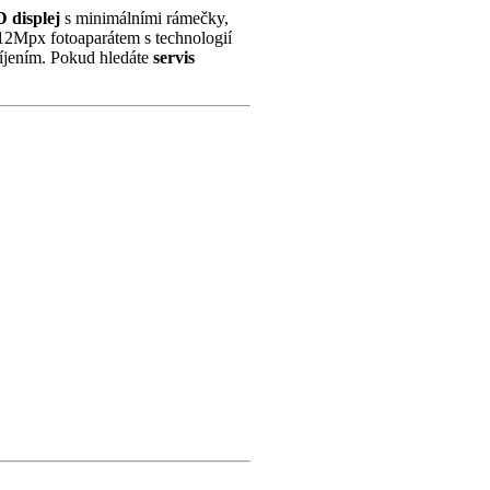
 displej
s minimálními rámečky,
12Mpx fotoaparátem s technologií
bíjením. Pokud hledáte
servis