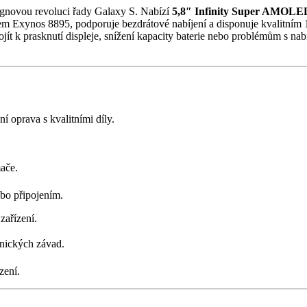
ignovou revoluci řady Galaxy S. Nabízí
5,8″ Infinity Super AMOLED
em Exynos 8895, podporuje bezdrátové nabíjení a disponuje kvalitním 
ojít k prasknutí displeje, snížení kapacity baterie nebo problémům s na
ní oprava s kvalitními díly.
mače.
bo připojením.
zařízení.
chnických závad.
zení.