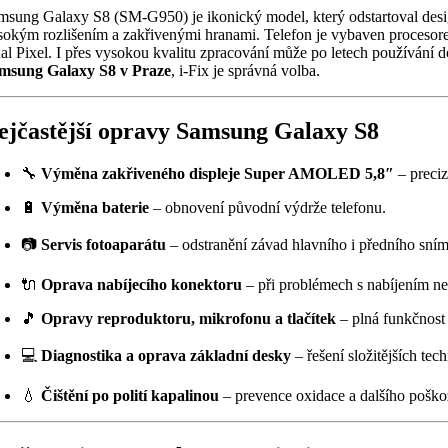
msung Galaxy S8 (SM-G950) je ikonický model, který odstartoval des
sokým rozlišením a zakřivenými hranami. Telefon je vybaven procesor
al Pixel. I přes vysokou kvalitu zpracování může po letech používání d
msung Galaxy S8 v Praze
, i-Fix je správná volba.
ejčastější opravy Samsung Galaxy S8
🔧
Výměna zakřiveného displeje Super AMOLED 5,8″
– preciz
🔋
Výměna baterie
– obnovení původní výdrže telefonu.
📷
Servis fotoaparátu
– odstranění závad hlavního i předního sní
🔌
Oprava nabíjecího konektoru
– při problémech s nabíjením ne
🎵
Opravy reproduktoru, mikrofonu a tlačítek
– plná funkčnost 
💻
Diagnostika a oprava základní desky
– řešení složitějších te
💧
Čištění po polití kapalinou
– prevence oxidace a dalšího poško