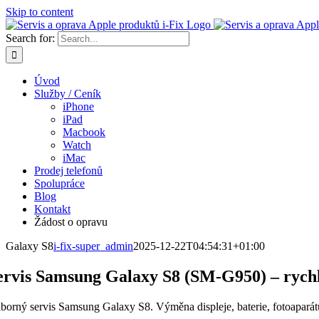
Skip to content
Search for:
Úvod
Služby / Ceník
iPhone
iPad
Macbook
Watch
iMac
Prodej telefonů
Spolupráce
Blog
Kontakt
Žádost o opravu
Galaxy S8
i-fix-super_admin
2025-12-22T04:54:31+01:00
ervis Samsung Galaxy S8 (SM-G950) – rychl
borný servis Samsung Galaxy S8. Výměna displeje, baterie, fotoaparátu