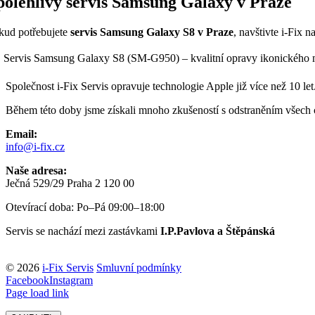
polehlivý servis Samsung Galaxy v Praze
kud potřebujete
servis Samsung Galaxy S8 v Praze
, navštivte i-Fix 
 Servis Samsung Galaxy S8 (SM-G950) – kvalitní opravy ikonického 
Společnost i-Fix Servis opravuje technologie Apple již více než 10 let
Během této doby jsme získali mnoho zkušeností s odstraněním všech 
Email:
info@i-fix.cz
Naše adresa:
Ječná 529/29 Praha 2 120 00
Otevírací doba: Po–Pá 09:00–18:00
Servis se nachází mezi zastávkami
I.P.Pavlova a Štěpánská
© 2026
i-Fix Servis
Smluvní podmínky
Facebook
Instagram
Page load link