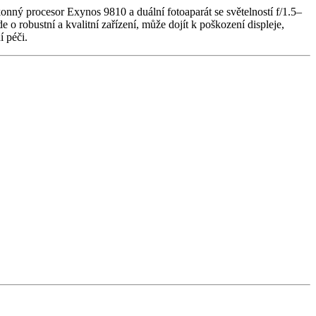
konný procesor Exynos 9810 a duální fotoaparát se světelností f/1.5–
 robustní a kvalitní zařízení, může dojít k poškození displeje,
í péči.