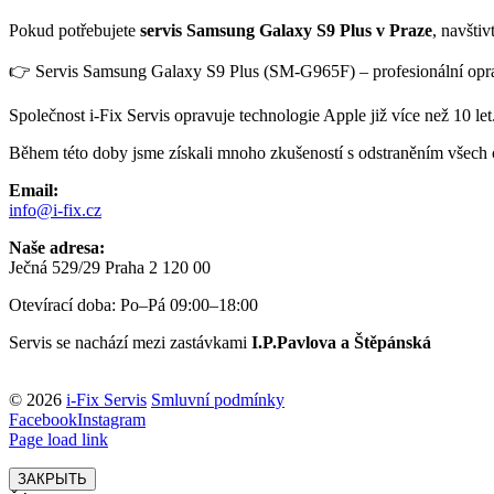
Pokud potřebujete
servis Samsung Galaxy S9 Plus v Praze
, navštiv
👉 Servis Samsung Galaxy S9 Plus (SM-G965F) – profesionální opr
Společnost i-Fix Servis opravuje technologie Apple již více než 10 let
Během této doby jsme získali mnoho zkušeností s odstraněním všech 
Email:
info@i-fix.cz
Naše adresa:
Ječná 529/29 Praha 2 120 00
Otevírací doba: Po–Pá 09:00–18:00
Servis se nachází mezi zastávkami
I.P.Pavlova a Štěpánská
© 2026
i-Fix Servis
Smluvní podmínky
Facebook
Instagram
Page load link
ЗАКРЫТЬ