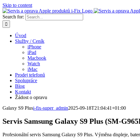
Skip to content
Search for:
Úvod
Služby / Ceník
iPhone
iPad
Macbook
Watch
iMac
Prodej telefonů
Spolupráce
Blog
Kontakt
Žádost o opravu
Galaxy S9 Plus
i-fix-super_admin
2025-09-18T21:04:41+01:00
Servis Samsung Galaxy S9 Plus (SM-G965F
Profesionální servis Samsung Galaxy S9 Plus. Výměna displeje, bateri