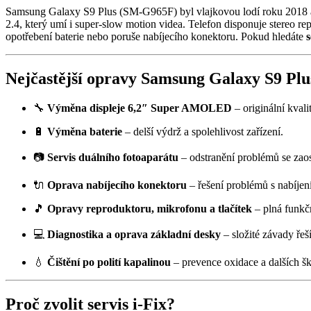
Samsung Galaxy S9 Plus (SM-G965F) byl vlajkovou lodí roku 2018 a 
2.4, který umí i super-slow motion videa. Telefon disponuje stereo r
opotřebení baterie nebo poruše nabíjecího konektoru. Pokud hledáte
Nejčastější opravy Samsung Galaxy S9 Plu
🔧
Výměna displeje 6,2″ Super AMOLED
– originální kvali
🔋
Výměna baterie
– delší výdrž a spolehlivost zařízení.
📷
Servis duálního fotoaparátu
– odstranění problémů se zaos
🔌
Oprava nabíjecího konektoru
– řešení problémů s nabíjen
🎵
Opravy reproduktoru, mikrofonu a tlačítek
– plná funkčn
💻
Diagnostika a oprava základní desky
– složité závady řeší
💧
Čištění po polití kapalinou
– prevence oxidace a dalších š
Proč zvolit servis i-Fix?