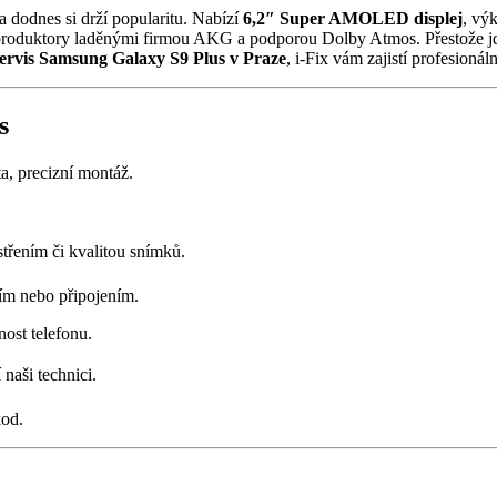
dodnes si drží popularitu. Nabízí
6,2″ Super AMOLED displej
, vý
eproduktory laděnými firmou AKG a podporou Dolby Atmos. Přestože jde o
servis Samsung Galaxy S9 Plus v Praze
, i-Fix vám zajistí profesionáln
s
ta, precizní montáž.
třením či kvalitou snímků.
ím nebo připojením.
ost telefonu.
 naši technici.
kod.