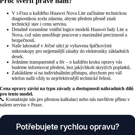
Proč svěřit právě nám?
V i-Fixu u každého Huawei Nova Lite začínáme technickou
diagnostikou zcela zdarma, abyste předem přesně znali
technický stav i cenu servisu.
Detailně rozumíme vnitřní logice modelů Huawei řady Lite a
Nova, což nám umožňuje pracovat s maximální precizností a
bezpečností.
Naše laboratoř v Ječné ulici je vybavena špičkovými
mikroskopy pro nejjemnější zásahy do elektroniky základních
desek.
Jednáme transparentně a fér – o každém kroku opravy vás
budeme informovat předem, bez jakýchkoli skrytých poplatků.
Zakládáme si na individuálním přístupu, abychom pro váš
telefon našli vždy to nejefektivnější technické řešení.
Cena opravy závisí na typu závady a dostupnosti náhradních dílů
pro tento model.
📞 Kontaktujte nás pro přesnou kalkulaci nebo nás navštivte přímo v
našem servisu v Praze.
Potřebujete rychlou opravu?