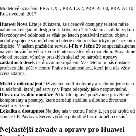
Modelové označení: PRA-LX1, PRA-LX2, PRA-AL00, PRA-AL10
Rok uvedení: 2017
Huawei Nova Lite
je důkazem, že i cenově dostupný telefon může
nabídnout elegantní design se zakřiveným 2.5D sklem a solidní výkon.
Navzdory své odolnosti se však po letech používání mohou objevit
neduhy spojené s opotřebením baterie nebo mechanickým poškozením
displeje. V našem pražském servisu
i-Fix v Ječné 29
se specializujeme
na vdechování nového života těmto osvědčeným modelům. Provádíme
vše od precizní výměny prasklých skel až po náročné
opravy
základních desek
na úrovni mikropájení. Váš telefon u nás dostane
profesionální péči v centru Prahy s diagnostikou, která je u nás vždy
zcela zdarma.
Mistři v mikropájení
Oživujeme vnitřní obvody a zachraňujeme data
i u telefonů, které jiné servisy v Praze odepsaly jako neopravitelné.
Důraz na kvalitu montáže
Při každé opravě používáme prověřené
komponenty a postupy, které zaručují stabilitu a dlouhou životnost
vašeho zařízení.
Lokalita a dostupnost
Najdete nás v centru Prahy 2, jen pár kroků od
stanice I.P. Pavlova. Servis vyřídíte pohodlně bez dlouhého čekání.
Nejčastější závady a opravy pro Huawei