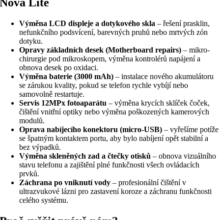
Nova Lite
Výměna LCD displeje a dotykového skla
– řešení prasklin,
nefunkčního podsvícení, barevných pruhů nebo mrtvých zón
dotyku.
Opravy základních desek (Motherboard repairs)
– mikro-
chirurgie pod mikroskopem, výměna kontrolérů napájení a
obnova desek po oxidaci.
Výměna baterie (3000 mAh)
– instalace nového akumulátoru
se zárukou kvality, pokud se telefon rychle vybíjí nebo
samovolně restartuje.
Servis 12MPx fotoaparátu
– výměna krycích sklíček čoček,
čištění vnitřní optiky nebo výměna poškozených kamerových
modulů.
Oprava nabíjecího konektoru (micro-USB)
– vyřešíme potíže
se špatným kontaktem portu, aby bylo nabíjení opět stabilní a
bez výpadků.
Výměna skleněných zad a čtečky otisků
– obnova vizuálního
stavu telefonu a zajištění plné funkčnosti všech ovládacích
prvků.
Záchrana po vniknutí vody
– profesionální čištění v
ultrazvukové lázni pro zastavení koroze a záchranu funkčnosti
celého systému.