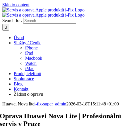
Skip to content
Search for:
Úvod
Služby / Ceník
iPhone
iPad
Macbook
Watch
iMac
Prodej telefonů
Spolupráce
Blog
Kontakt
Žádost o opravu
Huawei Nova lite
i-fix-super_admin
2026-03-18T15:11:48+01:00
Oprava Huawei Nova Lite | Profesionální
servis v Praze