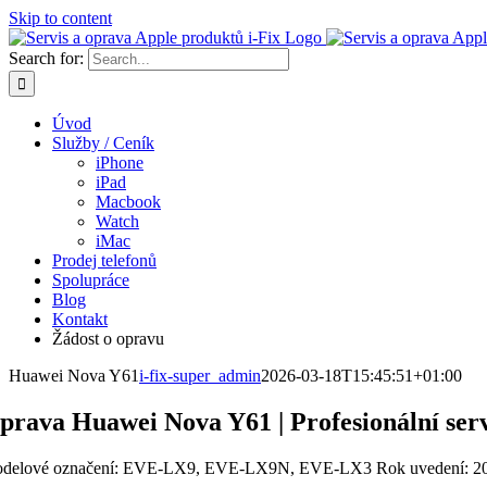
Skip to content
Search for:
Úvod
Služby / Ceník
iPhone
iPad
Macbook
Watch
iMac
Prodej telefonů
Spolupráce
Blog
Kontakt
Žádost o opravu
Huawei Nova Y61
i-fix-super_admin
2026-03-18T15:45:51+01:00
prava Huawei Nova Y61 | Profesionální serv
delové označení: EVE-LX9, EVE-LX9N, EVE-LX3
Rok uvedení: 2