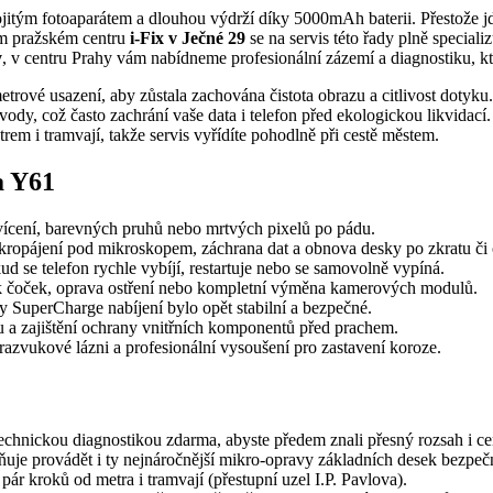
tým fotoaparátem a dlouhou výdrží díky 5000mAh baterii. Přestože jd
em pražském centru
i-Fix v Ječné 29
se na servis této řady plně special
y
, v centru Prahy vám nabídneme profesionální zázemí a diagnostiku, kt
vé usazení, aby zůstala zachována čistota obrazu a citlivost dotyku
ody, což často zachrání vaše data i telefon před ekologickou likvidací.
trem i tramvají, takže servis vyřídíte pohodlně při cestě městem.
a Y61
vícení, barevných pruhů nebo mrtvých pixelů po pádu.
kropájení pod mikroskopem, záchrana dat a obnova desky po zkratu či 
d se telefon rychle vybíjí, restartuje nebo se samovolně vypíná.
k čoček, oprava ostření nebo kompletní výměna kamerových modulů.
uperCharge nabíjení bylo opět stabilní a bezpečné.
u a zajištění ochrany vnitřních komponentů před prachem.
azvukové lázni a profesionální vysoušení pro zastavení koroze.
nickou diagnostikou zdarma, abyste předem znali přesný rozsah i ce
uje provádět i ty nejnáročnější mikro-opravy základních desek bezpeč
 pár kroků od metra i tramvají (přestupní uzel I.P. Pavlova).