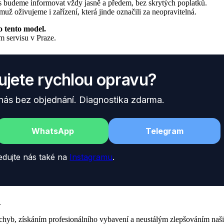
ás budeme informovat vždy jasně a předem, bez skrytých poplatků.
 oživujeme i zařízení, která jinde označili za neopravitelná.
o tento model.
m servisu v Praze.
ujete rychlou opravu?
 nás bez objednání. Diagnostika zdarma.
WhatsApp
Telegram
edujte nás také na
Instagramu
.
.
chyb, získáním profesionálního vybavení a neustálým zlepšováním naši