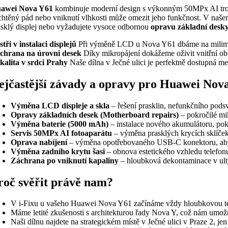
awei Nova Y61
kombinuje moderní design s výkonným 50MPx AI troji
chtěný pád nebo vniknutí vlhkosti může omezit jeho funkčnost. V naš
asklý displej nebo vyžadujete vysoce odbornou
opravu základní desk
stři v instalaci displejů
Při výměně LCD u Nova Y61 dbáme na milimetro
chrana na úrovni desek
Díky mikropájení dokážeme oživit vnitřní obv
kalita v srdci Prahy
Naše dílna v Ječné ulici je perfektně dostupná me
ejčastější závady a opravy pro Huawei Nov
Výměna LCD displeje a skla
– řešení prasklin, nefunkčního pods
Opravy základních desek (Motherboard repairs)
– pokročilé mi
Výměna baterie (5000 mAh)
– instalace nového akumulátoru, poku
Servis 50MPx AI fotoaparátu
– výměna prasklých krycích sklíče
Oprava nabíjení
– výměna opotřebovaného USB-C konektoru, aby S
Výměna zadního krytu šasi
– obnova estetického vzhledu telefon
Záchrana po vniknutí kapaliny
– hloubková dekontaminace v ultr
roč svěřit právě nam?
V i-Fixu u vašeho Huawei Nova Y61 začínáme vždy hloubkovou tech
Máme letité zkušenosti s architekturou řady Nova Y, což nám umožň
Naši dílnu najdete na strategickém místě v Ječné ulici v Praze 2, jen