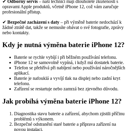
✔
Odborný servis
– naši technici mají dlouholeté zkušenosti s
opravami Apple produktů, včetně iPhone 12, což vám zaručuje
profesionální přístup.
✔
Bezpečné zacházení s daty
– při výměně baterie nedochází k
žádné ztrátě dat, takže se nemusíte obávat o své fotografie, zprávy
nebo kontakty.
Kdy je nutná výměna baterie iPhone 12?
Baterie se rychle vybíjí i při běžném používání telefonu.
iPhone 12 se samovolně vypíná, i když má dostatek baterie.
Telefon se přehřívá při nabíjení nebo používání náročnějších
aplikací.
Baterie je nafouklá a vyvíjí tlak na displej nebo zadní kryt
telefonu.
Zařízení se restartuje nebo zamrzá bez zjevného důvodu.
Jak probíhá výměna baterie iPhone 12?
Diagnostika stavu baterie a zařízení, abychom zjistili příčinu
problémů s výkonem.
Bezpečné odstranění staré baterie a příprava zařízení na
novou instalaci.