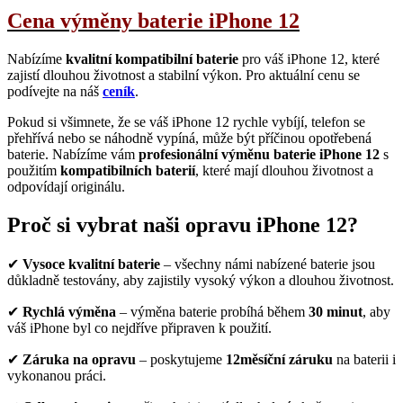
Cena výměny baterie iPhone 12
Nabízíme
kvalitní kompatibilní baterie
pro váš iPhone 12, které
zajistí dlouhou životnost a stabilní výkon. Pro aktuální cenu se
podívejte na náš
ceník
.
Pokud si všimnete, že se váš iPhone 12 rychle vybíjí, telefon se
přehřívá nebo se náhodně vypíná, může být příčinou opotřebená
baterie. Nabízíme vám
profesionální výměnu baterie iPhone 12
s
použitím
kompatibilních baterií
, které mají dlouhou životnost a
odpovídají originálu.
Proč si vybrat naši opravu iPhone 12?
✔
Vysoce kvalitní baterie
– všechny námi nabízené baterie jsou
důkladně testovány, aby zajistily vysoký výkon a dlouhou životnost.
✔
Rychlá výměna
– výměna baterie probíhá během
30 minut
, aby
váš iPhone byl co nejdříve připraven k použití.
✔
Záruka na opravu
– poskytujeme
12měsíční záruku
na baterii i
vykonanou práci.