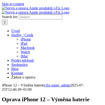
Skip to content
Search for:
Úvod
Služby / Ceník
iPhone
iPad
Macbook
Watch
iMac
Prodej telefonů
Spolupráce
Blog
Kontakt
Žádost o opravu
iPhone 12 – Výměna baterie
i-fix-super_admin
2025-07-
25T12:46:39+01:00
Oprava iPhone 12 – Výměna baterie