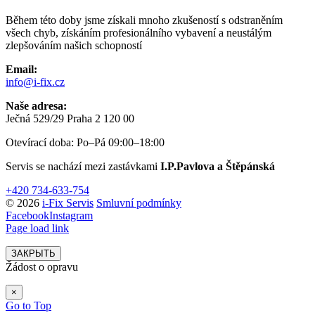
Během této doby jsme získali mnoho zkušeností s odstraněním
všech chyb, získáním profesionálního vybavení a neustálým
zlepšováním našich schopností
Email:
info@i-fix.cz
Naše adresa:
Ječná 529/29 Praha 2 120 00
Otevírací doba: Po–Pá 09:00–18:00
Servis se nachází mezi zastávkami
I.P.Pavlova a Štěpánská
+420 734-633-754
© 2026
i-Fix Servis
Smluvní podmínky
Facebook
Instagram
Page load link
ЗАКРЫТЬ
Žádost o opravu
×
Go to Top