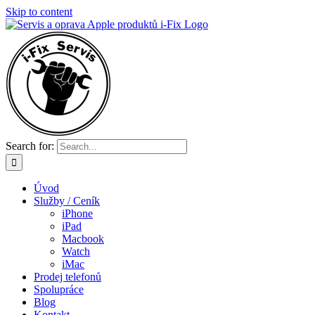
Skip to content
Search for:
Úvod
Služby / Ceník
iPhone
iPad
Macbook
Watch
iMac
Prodej telefonů
Spolupráce
Blog
Kontakt