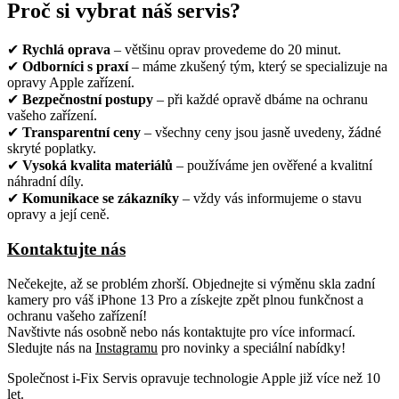
Proč si vybrat náš servis?
✔
Rychlá oprava
– většinu oprav provedeme do 20 minut.
✔
Odborníci s praxí
– máme zkušený tým, který se specializuje na
opravy Apple zařízení.
✔
Bezpečnostní postupy
– při každé opravě dbáme na ochranu
vašeho zařízení.
✔
Transparentní ceny
– všechny ceny jsou jasně uvedeny, žádné
skryté poplatky.
✔
Vysoká kvalita materiálů
– používáme jen ověřené a kvalitní
náhradní díly.
✔
Komunikace se zákazníky
– vždy vás informujeme o stavu
opravy a její ceně.
Kontaktujte nás
Nečekejte, až se problém zhorší. Objednejte si výměnu skla zadní
kamery pro váš iPhone 13 Pro a získejte zpět plnou funkčnost a
ochranu vašeho zařízení!
Navštivte nás osobně nebo nás kontaktujte pro více informací.
Sledujte nás na
Instagramu
pro novinky a speciální nabídky!
Společnost i-Fix Servis opravuje technologie Apple již více než 10
let.