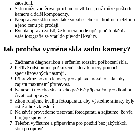
zaostření.
Sklo může zadržovat prach nebo vlhkost, což může poškodit
kameru a další komponenty.
Neopravené sklo může také snížit estetickou hodnotu telefonu
a jeho cenu při prodeji.
Rychlá oprava zajistí, že kamera bude opět plně funkční a
vaše fotografie se vrátí do původní kvality.
Jak probíhá výměna skla zadní kamery?
Začínáme diagnostikou a určením rozsahu poškození skla.
Pečlivě odstraníme poškozené sklo z kamery pomocí
specializovaných nástrojů.
Připravíme povrch kamery pro aplikaci nového skla, aby
zajistil maximální přilnavost.
Nanesení nového skla a jeho pečlivé připevnění pro dlouhou
životnost opravy.
Zkontrolujeme kvalitu fotoaparátu, aby výsledné snímky byly
ostré a bez zkreslení.
Na závěr provedeme testování fotoaparátu a zajistíme, že vše
funguje správně.
Telefon vyčistíme a připravíme pro použití bez jakýchkoli
stop po opravě.