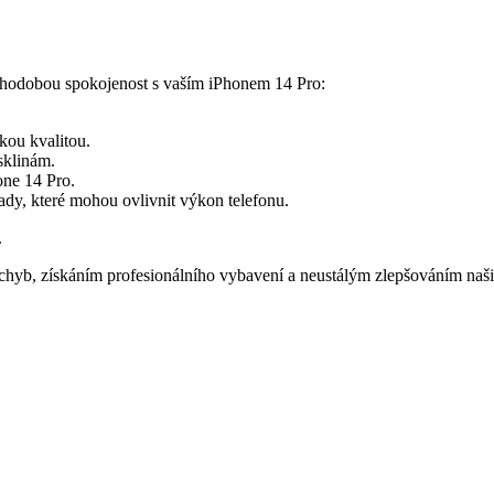
ouhodobou spokojenost s vaším iPhonem 14 Pro:
kou kvalitou.
sklinám.
one 14 Pro.
ady, které mohou ovlivnit výkon telefonu.
.
chyb, získáním profesionálního vybavení a neustálým zlepšováním naši