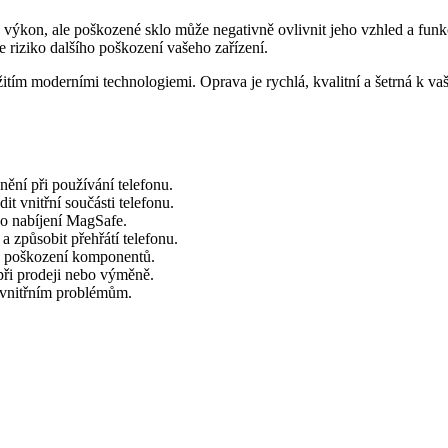
 výkon, ale poškozené sklo může negativně ovlivnit jeho vzhled a funk
 riziko dalšího poškození vašeho zařízení.
tím moderními technologiemi. Oprava je rychlá, kvalitní a šetrná k va
ění při používání telefonu.
t vnitřní součásti telefonu.
ho nabíjení MagSafe.
a způsobit přehřátí telefonu.
ko poškození komponentů.
při prodeji nebo výměně.
 vnitřním problémům.