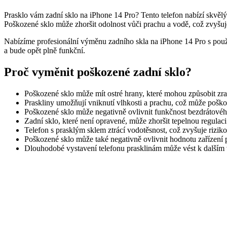
Prasklo vám zadní sklo na iPhone 14 Pro? Tento telefon nabízí skvělý
Poškozené sklo může zhoršit odolnost vůči prachu a vodě, což zvyšuje
Nabízíme profesionální výměnu zadního skla na iPhone 14 Pro s použi
a bude opět plně funkční.
Proč vyměnit poškozené zadní sklo?
Poškozené sklo může mít ostré hrany, které mohou způsobit zran
Praskliny umožňují vniknutí vlhkosti a prachu, což může poškodi
Poškozené sklo může negativně ovlivnit funkčnost bezdrátové
Zadní sklo, které není opravené, může zhoršit tepelnou regulaci 
Telefon s prasklým sklem ztrácí vodotěsnost, což zvyšuje rizi
Poškozené sklo může také negativně ovlivnit hodnotu zařízení 
Dlouhodobé vystavení telefonu prasklinám může vést k dalším