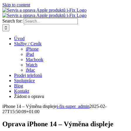
Skip to content
Search for:
Úvod
Služby / Ceník
iPhone
iPad
Macbook
Watch
iMac
Prodej telefonů
Spolupráce
Blog
Kontakt
Žádost o opravu
iPhone 14 – Výměna displeje
i-fix-super_admin
2025-02-
27T15:50:09+01:00
Oprava iPhone 14 – Výměna displeje