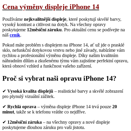
Cena výměny displeje iPhone 14
Používáme
nejkvalitnější displeje
, které poskytují skvélé barvy,
vysoký kontrast a citlivost na dotyk. Na všechny opravy
poskytujeme
12měsíční záruku
. Pro aktuální cenu se podívejte na
náš
ceník
.
Pokud máte problém s displejem na iPhone 14, ať už jde o prasklé
sklo, nefunkční dotykovou vrstvu nebo jiné závady, nabízíme vám
rychlou a profesionální výměnu displeje. Díky našim kvalitním
náhradním dílům a zkušenému týmu vám zajistíme perfektní opravu,
která obnoví vzhled a funkčnost vašeho zařízení.
Proč si vybrat naši opravu iPhone 14?
✔
Vysoká kvalita displejů
– realistické barvy a skvélé zobrazení
pro plynulý vizuální zážitek.
✔
Rychlá oprava
– výměna displeje iPhone 14 trvá pouze
20
minut
, takže se k telefonu vrátíte co nejdříve.
✔
12měsíční záruka
– na všechny opravy a nové displeje
poskytujeme dlouhou záruku pro vaši jistotu.