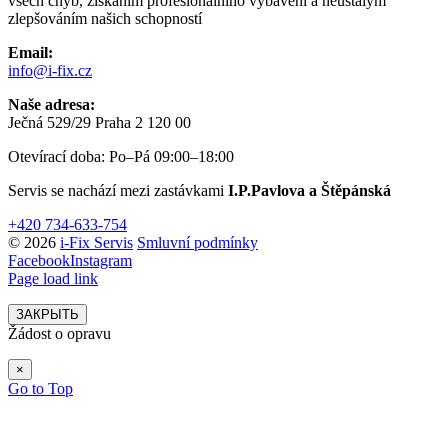
všech chyb, získáním profesionálního vybavení a neustálým
zlepšováním našich schopností
Email:
info@i-fix.cz
Naše adresa:
Ječná 529/29 Praha 2 120 00
Otevírací doba: Po–Pá 09:00–18:00
Servis se nachází mezi zastávkami
I.P.Pavlova a Štěpánská
+420 734-633-754
© 2026
i-Fix Servis
Smluvní podmínky
Facebook
Instagram
Page load link
ЗАКРЫТЬ
Žádost o opravu
×
Go to Top