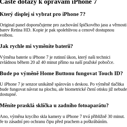
Časté dotazy k opravám iPhone 7
Který displej si vybrat pro iPhone 7?
Original panel doporučujeme pro zachování špičkového jasu a věrnosti
barev Retina HD. Kopie je pak spolehlivou a cenově dostupnou
volbou.
Jak rychle mi vyměníte baterii?
Výměna baterie u iPhone 7 je rutinní úkon, který naši technici
zvládnou během 20 až 40 minut přímo na naší pražské pobočce.
Bude po výměně Home Buttonu fungovat Touch ID?
U iPhone 7 je senzor unikátně spárován s deskou. Po výměně tlačítka
bude fungovat návrat na plochu, ale biometrické čtení otisku již nebud
dostupné.
Měníte prasklá sklíčka u zadního fotoaparátu?
Ano, výměna krycího skla kamery u iPhone 7 trvá přibližně 30 minut.
Je to zásadní pro ochranu čipu před prachem a poškrábáním.