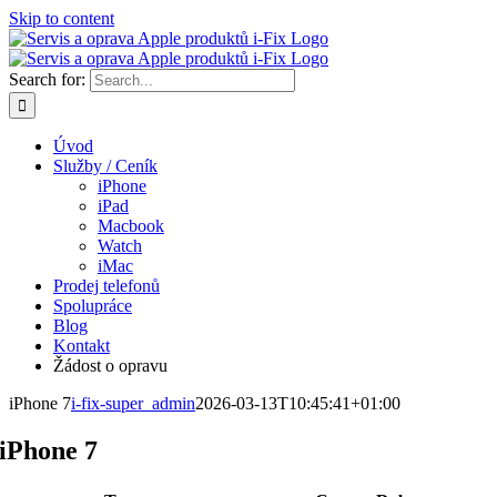
Skip to content
Search for:
Úvod
Služby / Ceník
iPhone
iPad
Macbook
Watch
iMac
Prodej telefonů
Spolupráce
Blog
Kontakt
Žádost o opravu
iPhone 7
i-fix-super_admin
2026-03-13T10:45:41+01:00
iPhone 7