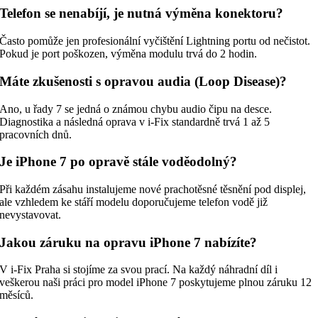
Telefon se nenabíjí, je nutná výměna konektoru?
Často pomůže jen profesionální vyčištění Lightning portu od nečistot.
Pokud je port poškozen, výměna modulu trvá do 2 hodin.
Máte zkušenosti s opravou audia (Loop Disease)?
Ano, u řady 7 se jedná o známou chybu audio čipu na desce.
Diagnostika a následná oprava v i-Fix standardně trvá 1 až 5
pracovních dnů.
Je iPhone 7 po opravě stále voděodolný?
Při každém zásahu instalujeme nové prachotěsné těsnění pod displej,
ale vzhledem ke stáří modelu doporučujeme telefon vodě již
nevystavovat.
Jakou záruku na opravu iPhone 7 nabízíte?
V i-Fix Praha si stojíme za svou prací. Na každý náhradní díl i
veškerou naši práci pro model iPhone 7 poskytujeme plnou záruku 12
měsíců.