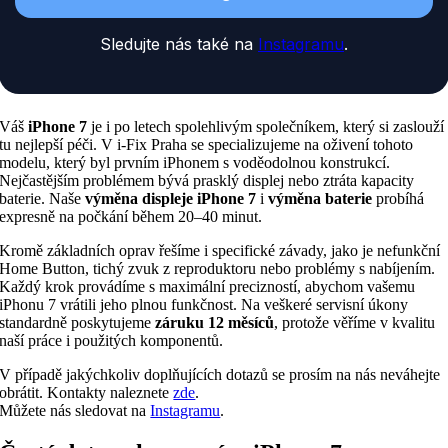
Sledujte nás také na
Instagramu
.
Váš
iPhone 7
je i po letech spolehlivým společníkem, který si zaslouží
tu nejlepší péči. V i-Fix Praha se specializujeme na oživení tohoto
modelu, který byl prvním iPhonem s voděodolnou konstrukcí.
Nejčastějším problémem bývá prasklý displej nebo ztráta kapacity
baterie. Naše
výměna displeje iPhone 7
i
výměna baterie
probíhá
expresně na počkání během 20–40 minut.
Kromě základních oprav řešíme i specifické závady, jako je nefunkční
Home Button, tichý zvuk z reproduktoru nebo problémy s nabíjením.
Každý krok provádíme s maximální precizností, abychom vašemu
iPhonu 7 vrátili jeho plnou funkčnost. Na veškeré servisní úkony
standardně poskytujeme
záruku 12 měsíců
, protože věříme v kvalitu
naší práce i použitých komponentů.
V případě jakýchkoliv doplňujících dotazů se prosím na nás neváhejte
obrátit. Kontakty naleznete
zde
.
Můžete nás sledovat na
Instagramu
.