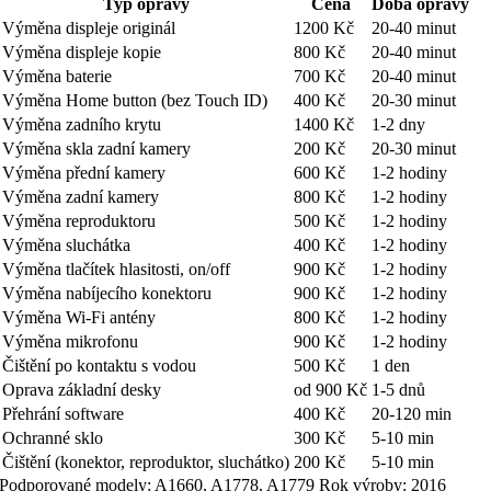
Typ opravy
Cena
Doba opravy
Výměna displeje originál
1200 Kč
20-40 minut
Výměna displeje kopie
800 Kč
20-40 minut
Výměna baterie
700 Kč
20-40 minut
Výměna Home button (bez Touch ID)
400 Kč
20-30 minut
Výměna zadního krytu
1400 Kč
1-2 dny
Výměna skla zadní kamery
200 Kč
20-30 minut
Výměna přední kamery
600 Kč
1-2 hodiny
Výměna zadní kamery
800 Kč
1-2 hodiny
Výměna reproduktoru
500 Kč
1-2 hodiny
Výměna sluchátka
400 Kč
1-2 hodiny
Výměna tlačítek hlasitosti, on/off
900 Kč
1-2 hodiny
Výměna nabíjecího konektoru
900 Kč
1-2 hodiny
Výměna Wi-Fi antény
800 Kč
1-2 hodiny
Výměna mikrofonu
900 Kč
1-2 hodiny
Čištění po kontaktu s vodou
500 Kč
1 den
Oprava základní desky
od 900 Kč
1-5 dnů
Přehrání software
400 Kč
20-120 min
Ochranné sklo
300 Kč
5-10 min
Čištění (konektor, reproduktor, sluchátko)
200 Kč
5-10 min
Podporované modely:
A1660, A1778, A1779
Rok výroby:
2016