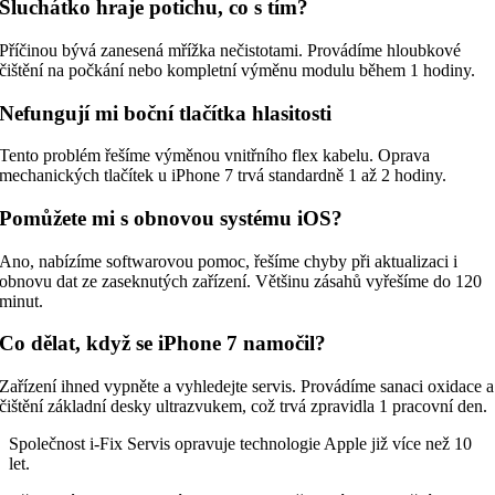
Sluchátko hraje potichu, co s tím?
Příčinou bývá zanesená mřížka nečistotami. Provádíme hloubkové
čištění na počkání nebo kompletní výměnu modulu během 1 hodiny.
Nefungují mi boční tlačítka hlasitosti
Tento problém řešíme výměnou vnitřního flex kabelu. Oprava
mechanických tlačítek u iPhone 7 trvá standardně 1 až 2 hodiny.
Pomůžete mi s obnovou systému iOS?
Ano, nabízíme softwarovou pomoc, řešíme chyby při aktualizaci i
obnovu dat ze zaseknutých zařízení. Většinu zásahů vyřešíme do 120
minut.
Co dělat, když se iPhone 7 namočil?
Zařízení ihned vypněte a vyhledejte servis. Provádíme sanaci oxidace a
čištění základní desky ultrazvukem, což trvá zpravidla 1 pracovní den.
Společnost i-Fix Servis opravuje technologie Apple již více než 10
let.