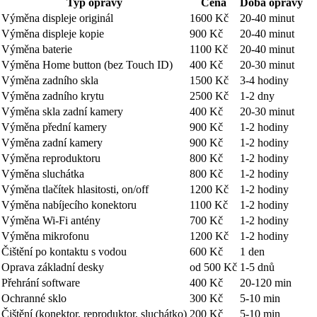
Typ opravy
Cena
Doba opravy
Výměna displeje originál
1600 Kč
20-40 minut
Výměna displeje kopie
900 Kč
20-40 minut
Výměna baterie
1100 Kč
20-40 minut
Výměna Home button (bez Touch ID)
400 Kč
20-30 minut
Výměna zadního skla
1500 Kč
3-4 hodiny
Výměna zadního krytu
2500 Kč
1-2 dny
Výměna skla zadní kamery
400 Kč
20-30 minut
Výměna přední kamery
900 Kč
1-2 hodiny
Výměna zadní kamery
900 Kč
1-2 hodiny
Výměna reproduktoru
800 Kč
1-2 hodiny
Výměna sluchátka
800 Kč
1-2 hodiny
Výměna tlačítek hlasitosti, on/off
1200 Kč
1-2 hodiny
Výměna nabíjecího konektoru
1100 Kč
1-2 hodiny
Výměna Wi-Fi antény
700 Kč
1-2 hodiny
Výměna mikrofonu
1200 Kč
1-2 hodiny
Čištění po kontaktu s vodou
600 Kč
1 den
Oprava základní desky
od 500 Kč
1-5 dnů
Přehrání software
400 Kč
20-120 min
Ochranné sklo
300 Kč
5-10 min
Čištění (konektor, reproduktor, sluchátko)
200 Kč
5-10 min