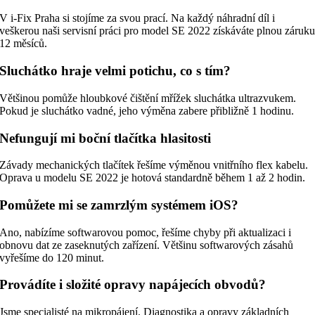
V i-Fix Praha si stojíme za svou prací. Na každý náhradní díl i
veškerou naši servisní práci pro model SE 2022 získáváte plnou záruk
12 měsíců.
Sluchátko hraje velmi potichu, co s tím?
Většinou pomůže hloubkové čištění mřížek sluchátka ultrazvukem.
Pokud je sluchátko vadné, jeho výměna zabere přibližně 1 hodinu.
Nefungují mi boční tlačítka hlasitosti
Závady mechanických tlačítek řešíme výměnou vnitřního flex kabelu.
Oprava u modelu SE 2022 je hotová standardně během 1 až 2 hodin.
Pomůžete mi se zamrzlým systémem iOS?
Ano, nabízíme softwarovou pomoc, řešíme chyby při aktualizaci i
obnovu dat ze zaseknutých zařízení. Většinu softwarových zásahů
vyřešíme do 120 minut.
Provádíte i složité opravy napájecích obvodů?
Jsme specialisté na mikropájení. Diagnostika a opravy základních