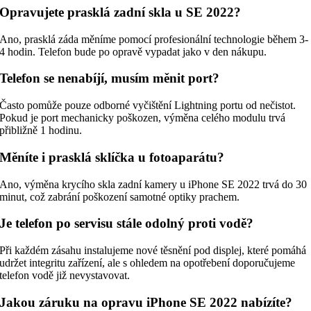
Opravujete prasklá zadní skla u SE 2022?
Ano, prasklá záda měníme pomocí profesionální technologie během 3-
4 hodin. Telefon bude po opravě vypadat jako v den nákupu.
Telefon se nenabíjí, musím měnit port?
Často pomůže pouze odborné vyčištění Lightning portu od nečistot.
Pokud je port mechanicky poškozen, výměna celého modulu trvá
přibližně 1 hodinu.
Měníte i prasklá sklíčka u fotoaparátu?
Ano, výměna krycího skla zadní kamery u iPhone SE 2022 trvá do 30
minut, což zabrání poškození samotné optiky prachem.
Je telefon po servisu stále odolný proti vodě?
Při každém zásahu instalujeme nové těsnění pod displej, které pomáhá
udržet integritu zařízení, ale s ohledem na opotřebení doporučujeme
telefon vodě již nevystavovat.
Jakou záruku na opravu iPhone SE 2022 nabízíte?