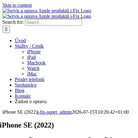
Skip to content
Search for:
Úvod
Služby / Ceník
iPhone
iPad
Macbook
Watch
iMac
Prodej telefonů
Spolupráce
Blog
Kontakt
Žádost o opravu
iPhone SE (2022)
i-fix-super_admin
2026-07-15T10:26:42+01:00
iPhone SE (2022)