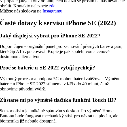
V případě jakýchkoliv doplňujících dotazů se prosím na nás neváhejte
obrátit. Kontakty naleznete
zde
.
Můžete nás sledovat na
Instagramu
.
Časté dotazy k servisu iPhone SE (2022)
Jaký displej si vybrat pro iPhone SE 2022?
Doporučujeme originální panel pro zachování přesných barev a jasu,
které čip A15 zpracovává. Kopie je pak spolehlivou a cenově
dostupnou alternativou.
Proč se baterie u SE 2022 vybíjí rychleji?
Výkonný procesor a podpora 5G mohou baterii zatěžovat. Výměnu
baterie u iPhone SE 2022 stihneme v i-Fix do 40 minut, čímž
obnovíme původní výdrž.
Zůstane mi po výměně tlačítka funkční Touch ID?
Senzor otisku je unikátně spárován s deskou. Po výměně Home
Buttonu bude fungovat mechanický stisk pro návrat na plochu, ale
biometrika již nebude dostupná.