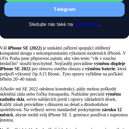
Telegram
Sledujte nás také na
Instagramu
.
Váš
iPhone SE (2022)
je unikátní zařízení spojující oblíbený
kompaktní design s nekompromisním výkonem moderních iPhonů. V
i-Fix Praha jsme připraveni zajistit, aby vám tento "vlk v rouchu
beránčím" sloužil bezchybně. Nejčastěji provádíme
výměnu displeje
iPhone SE 2022
pro obnovu ostrého obrazu a
výměnu baterie
, která
podpoří výkonný čip A15 Bionic. Tyto opravy vyřídíme na počkání
během 20–40 minut.
Ačkoliv má SE 2022 odolnou konstrukci, pády mohou poškodit
skleněná záda nebo čočku fotoaparátu. Nabízíme precizní
výměnu
zadního skla
, servis nabíjecích portů i opravy základních desek.
Každý zásah provádíme s důrazem na detail a dlouhodobou
spolehlivost. Na veškerý servis standardně poskytujeme
záruku 12
měsíců
, abyste mohli svůj iPhone SE 3. generace používat s naprostou
jistotou.