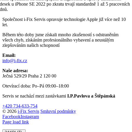
desek u iPhone SE 2022 po zkratu trvají standardně 1 až 5 pracovních
dnů.
Společnost i-Fix Servis opravuje technologie Apple již více než 10
let.
Během této doby jsme získali mnoho zkušeností s odstraněním
všech chyb, získáním profesionálního vybavení a neustálým
zlepšováním našich schopností
Email:
info@i-fix.cz
Naše adresa:
Ječná 529/29 Praha 2 120 00
Otevírací doba: Po–Pá 09:00–18:00
Servis se nachází mezi zastávkami
I.P.Pavlova a Štěpánská
+420 734-633-754
© 2026
i-Fix Servis
Smluvní podmínky
Facebook
Instagram
Page load link