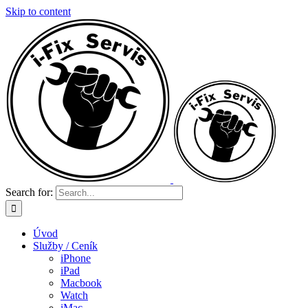
Skip to content
Search for:
Úvod
Služby / Ceník
iPhone
iPad
Macbook
Watch
iMac