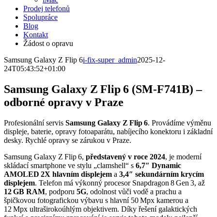
Prodej telefonů
Spolupráce
Blog
Kontakt
Žádost o opravu
Samsung Galaxy Z Flip 6
i-fix-super_admin
2025-12-
24T05:43:52+01:00
Samsung Galaxy Z Flip 6 (SM‑F741B) –
odborné opravy v Praze
Profesionální servis
Samsung Galaxy Z Flip 6
. Provádíme výměnu
displeje, baterie, opravy fotoaparátu, nabíjecího konektoru i základní
desky. Rychlé opravy se zárukou v Praze.
Samsung Galaxy Z Flip 6,
představený v roce 2024
, je moderní
skládací smartphone ve stylu „clamshell“ s
6,7″ Dynamic
AMOLED 2X hlavním displejem
a
3,4″ sekundárním krycím
displejem
. Telefon má výkonný procesor Snapdragon 8 Gen 3, až
12 GB RAM
, podporu
5G
, odolnost vůči vodě a prachu a
špičkovou fotografickou výbavu s hlavní 50 Mpx kamerou a
12 Mpx ultraširokoúhlým objektivem. Díky řešení galaktických