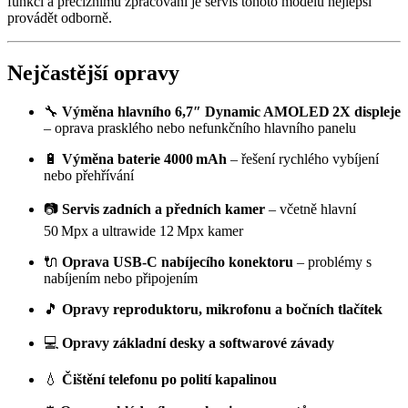
funkcí a preciznímu zpracování je servis tohoto modelu nejlepší
provádět odborně.
Nejčastější opravy
🔧
Výměna hlavního 6,7″ Dynamic AMOLED 2X displeje
– oprava prasklého nebo nefunkčního hlavního panelu
🔋
Výměna baterie 4000 mAh
– řešení rychlého vybíjení
nebo přehřívání
📷
Servis zadních a předních kamer
– včetně hlavní
50 Mpx a ultrawide 12 Mpx kamer
🔌
Oprava USB‑C nabíjecího konektoru
– problémy s
nabíjením nebo připojením
🎵
Opravy reproduktoru, mikrofonu a bočních tlačítek
💻
Opravy základní desky a softwarové závady
💧
Čištění telefonu po polití kapalinou