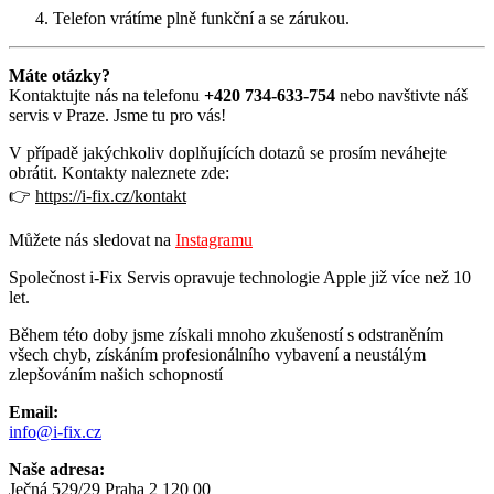
Telefon vrátíme plně funkční a se zárukou.
Máte otázky?
Kontaktujte nás na telefonu
+420 734‑633‑754
nebo navštivte náš
servis v Praze. Jsme tu pro vás!
V případě jakýchkoliv doplňujících dotazů se prosím neváhejte
obrátit. Kontakty naleznete zde:
👉
https://i-fix.cz/kontakt
Můžete nás sledovat na
Instagramu
Společnost i-Fix Servis opravuje technologie Apple již více než 10
let.
Během této doby jsme získali mnoho zkušeností s odstraněním
všech chyb, získáním profesionálního vybavení a neustálým
zlepšováním našich schopností
Email:
info@i-fix.cz
Naše adresa:
Ječná 529/29 Praha 2 120 00