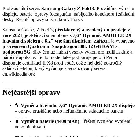
Profesionální servis
Samsung Galaxy Z Fold 3
. Provádíme výměnu
displeje, baterie, opravy fotoaparátu, nabíjecího konektoru i základní
desky. Rychlé opravy se zárukou v Praze.
Samsung Galaxy Z Fold 3,
představený a uvedený do prodeje v
roce 2021
, je skládací smartphone s
7,6″ Dynamic AMOLED 2X
hlavním displejem
a
6,2″ vnějším displejem
. Zařízení je vybaveno
procesorem Qualcomm Snapdragon 888, 12 GB RAM a
podporou 5G
, díky čemuž nabízí vysoký výkon pro multitasking a
náročné aplikace. Tento model také podporuje pero S Pen a
disponuje certifikací IPX8 proti vodě, což z něj dělá pokročilý
skládací telefon, který vyžaduje specializovaný servis.
en.wikipedia.org
Nejčastější opravy
🔧
Výměna hlavního 7,6″ Dynamic AMOLED 2X displeje
– oprava prasklého nebo nefunkčního skládacího panelu
🔋
Výměna baterie (4400 mAh)
– řešení rychlého vybíjení
nebo přehřívání