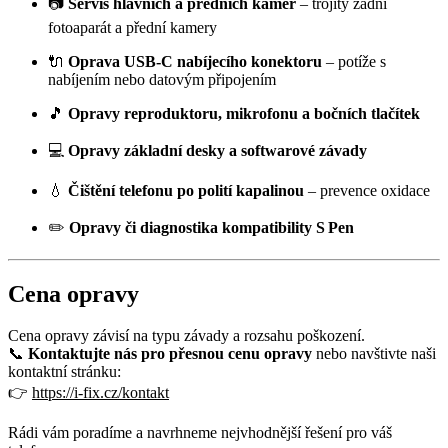
📷
Servis hlavních a předních kamer
– trojitý zadní
fotoaparát a přední kamery
🔌
Oprava USB‑C nabíjecího konektoru
– potíže s
nabíjením nebo datovým připojením
🎵
Opravy reproduktoru, mikrofonu a bočních tlačítek
💻
Opravy základní desky a softwarové závady
💧
Čištění telefonu po polití kapalinou
– prevence oxidace
✏️
Opravy či diagnostika kompatibility S Pen
Cena opravy
Cena opravy závisí na typu závady a rozsahu poškození.
📞
Kontaktujte nás pro přesnou cenu opravy
nebo navštivte naši
kontaktní stránku:
👉
https://i-fix.cz/kontakt
Rádi vám poradíme a navrhneme nejvhodnější řešení pro váš