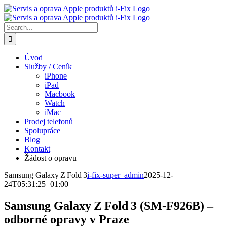
Skip
to
content
Search
for:
Úvod
Služby / Ceník
iPhone
iPad
Macbook
Watch
iMac
Prodej telefonů
Spolupráce
Blog
Kontakt
Žádost o opravu
Samsung Galaxy Z Fold 3
i-fix-super_admin
2025-12-
24T05:31:25+01:00
Samsung Galaxy Z Fold 3 (SM‑F926B) –
odborné opravy v Praze