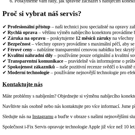
Poskytneme vám rady, jak správně zacházet s nabíjecím konek
Proč si vybrat náš servis?
✔
Profesionální přístup
– naši technici jsou specialisté na opravy za
✔
Rychlá oprava
– většinu výměn nabíjecího konektoru provádíme 
✔
Záruka na opravu
– poskytujeme
12 měsíců záruky
na všechny 
✔
Bezpečnost
– všechny opravy provádíme s maximální péčí, aby se 
✔
Férové ceny
– nabízíme transparentní cenovou nabídku bez skrytý
✔
Kvalitní náhradní díly
– používáme pouze originální a kvalitní so
✔
Transparentní komunikace
– pravidelně vás informujeme o průbě
✔
Spokojenost zákazníků
– naše pozitivní recenze svědčí o kvalitě 
✔
Moderní technologie
– používáme nejnovější technologie pro efek
Kontaktujte nás
Máte problémy s nabíjením? Objednejte si výměnu nabíjecího konektor
Navštivte nás osobně nebo nás kontaktujte pro více informací. Jsme p
Sledujte nás na
Instagramu
a buďte v obraze s našimi nejnovějšími slu
Společnost i-Fix Servis opravuje technologie Apple již více než 10 let