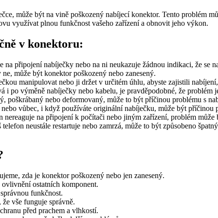
ečce, může být na vině poškozený nabíjecí konektor. Tento problém mů
ovu využívat plnou funkčnost vašeho zařízení a obnovit jeho výkon.
ečně v konektoru:
 na připojení nabíječky nebo na ni neukazuje žádnou indikaci, že se n
y ne, může být konektor poškozený nebo zanesený.
čkou manipulovat nebo ji držet v určitém úhlu, abyste zajistili nabíje
 i po výměně nabíječky nebo kabelu, je pravděpodobné, že problém je 
ý, poškrábaný nebo deformovaný, může to být příčinou problému s nab
 nebo vůbec, i když používáte originální nabíječku, může být příčinou 
 nereaguje na připojení k počítači nebo jiným zařízení, problém může 
 telefon neustále restartuje nebo zamrzá, může to být způsobeno špa
?
ujeme, zda je konektor poškozený nebo jen zanesený.
 ovlivnění ostatních komponent.
 správnou funkčnost.
, že vše funguje správně.
ochranu před prachem a vlhkostí.