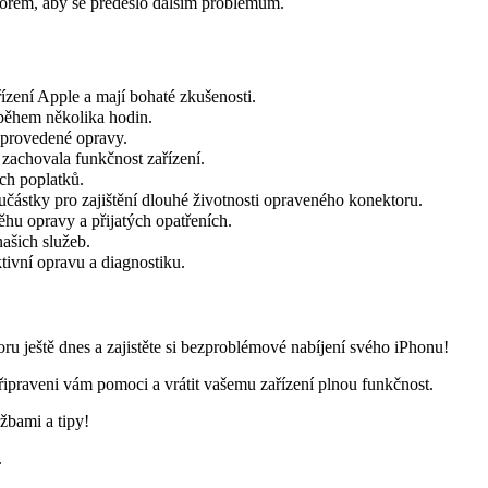
torem, aby se předešlo dalším problémům.
řízení Apple a mají bohaté zkušenosti.
během několika hodin.
provedené opravy.
zachovala funkčnost zařízení.
ch poplatků.
učástky pro zajištění dlouhé životnosti opraveného konektoru.
hu opravy a přijatých opatřeních.
našich služeb.
tivní opravu a diagnostiku.
u ještě dnes a zajistěte si bezproblémové nabíjení svého iPhonu!
řipraveni vám pomoci a vrátit vašemu zařízení plnou funkčnost.
žbami a tipy!
.