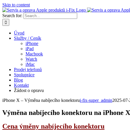
Skip to content
Search for:
Úvod
Služby / Ceník
iPhone
iPad
Macbook
Watch
iMac
Prodej telefonů
Spolupráce
Blog
Kontakt
Žádost o opravu
iPhone X – Výměna nabíjecího konektoru
i-fix-super_admin
2025-07-
Výměna nabíjecího konektoru na iPhone 
Cena ýměny nabíjecího konektoru