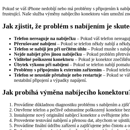
Pokud se váš iPhone nedobíjí nebo má problémy s připojením k nabíj
frustrující. Naše služba výměny nabíjecího konektoru vám umožní zn
Jak zjistit, že problém s nabíjením je skut
Telefon nereaguje na nabíječku
– Pokud váš telefon nereaguje
Přerušované nabíjení
– Pokud se telefon někdy nabíjí a někd
Telefon se nabíjí jen při určitém úhlu
– Pokud musíte s nabíje
Nejde nabíjet přes jinou nabíječku
– Pokud problém přetrvává
Viditelné poškození konektoru
– Pokud je konektor znečištěn
Úbytek výkonu při nabíjení
– Pokud se telefon nabíjí pomalu
Problémy s připojením k externím zařízením
– Pokud telefon
Telefon se neustále přetahuje nebo restartuje
– Pokud se váš
nestabilní připojení a výpadky napájení.
Jak probíhá výměna nabíjecího konektoru
Provádíme důkladnou diagnostiku problému s nabíjením a zjišť
Otevřeme telefon a pečlivě odstraníme poškozený konektor bez
Instalujeme nový originální nabíjecí konektor a ověřujeme jeho
Provedeme testování nabíjení a přenosu dat, abychom se ujistili
Provádíme finální údržbu zařízení a zajišťujeme jeho čistotu a 