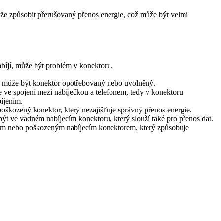
že způsobit přerušovaný přenos energie, což může být velmi
abíjí, může být problém v konektoru.
ní, může být konektor opotřebovaný nebo uvolněný.
ve spojení mezi nabíječkou a telefonem, tedy v konektoru.
íjením.
poškozený konektor, který nezajišťuje správný přenos energie.
být ve vadném nabíjecím konektoru, který slouží také pro přenos dat.
tným nebo poškozeným nabíjecím konektorem, který způsobuje