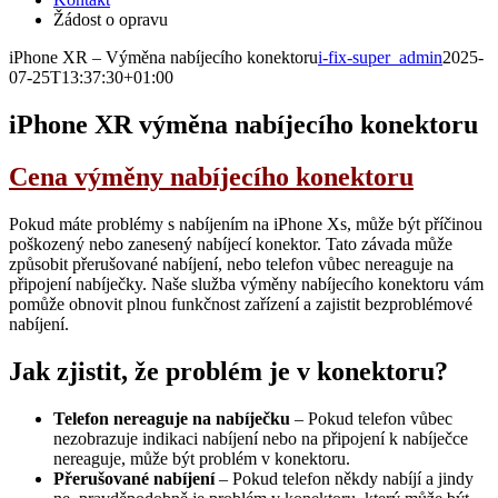
Žádost o opravu
iPhone XR – Výměna nabíjecího konektoru
i-fix-super_admin
2025-
07-25T13:37:30+01:00
iPhone XR
výměna nabíjecího konektoru
Cena výměny nabíjecího konektoru
Pokud máte problémy s nabíjením na iPhone Xs, může být příčinou
poškozený nebo zanesený nabíjecí konektor. Tato závada může
způsobit přerušované nabíjení, nebo telefon vůbec nereaguje na
připojení nabíječky. Naše služba výměny nabíjecího konektoru vám
pomůže obnovit plnou funkčnost zařízení a zajistit bezproblémové
nabíjení.
Jak zjistit, že problém je v konektoru?
Telefon nereaguje na nabíječku
– Pokud telefon vůbec
nezobrazuje indikaci nabíjení nebo na připojení k nabíječce
nereaguje, může být problém v konektoru.
Přerušované nabíjení
– Pokud telefon někdy nabíjí a jindy