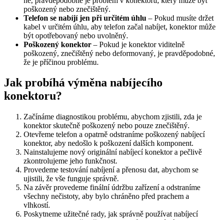
ne, pravděpodobně je problém v konektoru, který může být
poškozený nebo znečištěný.
Telefon se nabíjí jen při určitém úhlu
– Pokud musíte držet
kabel v určitém úhlu, aby telefon začal nabíjet, konektor může
být opotřebovaný nebo uvolněný.
Poškozený konektor
– Pokud je konektor viditelně
poškozený, znečištěný nebo deformovaný, je pravděpodobné,
že je příčinou problému.
Jak probíhá výměna nabíjecího
konektoru?
Začínáme diagnostikou problému, abychom zjistili, zda je
konektor skutečně poškozený nebo pouze znečištěný.
Otevřeme telefon a opatrně odstraníme poškozený nabíjecí
konektor, aby nedošlo k poškození dalších komponent.
Nainstalujeme nový originální nabíjecí konektor a pečlivě
zkontrolujeme jeho funkčnost.
Provedeme testování nabíjení a přenosu dat, abychom se
ujistili, že vše funguje správně.
Na závěr provedeme finální údržbu zařízení a odstraníme
všechny nečistoty, aby bylo chráněno před prachem a
vlhkostí.
Poskytneme užitečné rady, jak správně používat nabíjecí