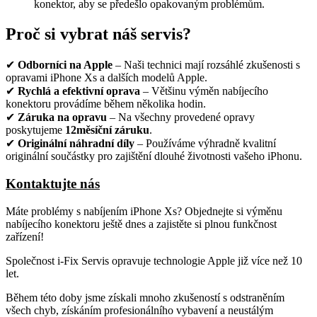
konektor, aby se předešlo opakovaným problémům.
Proč si vybrat náš servis?
✔
Odborníci na Apple
– Naši technici mají rozsáhlé zkušenosti s
opravami iPhone Xs a dalších modelů Apple.
✔
Rychlá a efektivní oprava
– Většinu výměn nabíjecího
konektoru provádíme během několika hodin.
✔
Záruka na opravu
– Na všechny provedené opravy
poskytujeme
12měsíční záruku
.
✔
Originální náhradní díly
– Používáme výhradně kvalitní
originální součástky pro zajištění dlouhé životnosti vašeho iPhonu.
Kontaktujte nás
Máte problémy s nabíjením iPhone Xs? Objednejte si výměnu
nabíjecího konektoru ještě dnes a zajistěte si plnou funkčnost
zařízení!
Společnost i-Fix Servis opravuje technologie Apple již více než 10
let.
Během této doby jsme získali mnoho zkušeností s odstraněním
všech chyb, získáním profesionálního vybavení a neustálým