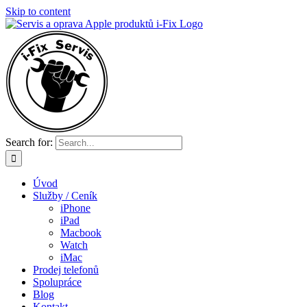
Skip to content
Search for:
Úvod
Služby / Ceník
iPhone
iPad
Macbook
Watch
iMac
Prodej telefonů
Spolupráce
Blog
Kontakt