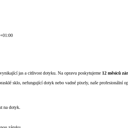
0+01:00
y, vynikající jas a citlivost dotyku. Na opravu poskytujeme
12 měsíců zá
asklé sklo, nefungující dotyk nebo vadné pixely, naše profesionální op
st na dotyk.
lnou záruku.