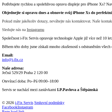
Potřebujete rychlou a spolehlivou opravu displeje pro iPhone Xs? Nav
Objednejte si opravu dnes a obnovte svůj iPhone Xs do perfektní
Pokud máte jakékoliv dotazy, neváhejte nás kontaktovat. Naše kontak
Sledujte nás na
Instagramu
Společnost i-Fix Servis opravuje technologie Apple již více než 10 let
Během této doby jsme získali mnoho zkušeností s odstraněním všech 
Email:
info@i-fix.cz
Naše adresa:
Ječná 529/29 Praha 2 120 00
Otevírací doba: Po–Pá 09:00–18:00
Servis se nachází mezi zastávkami
I.P.Pavlova a Štěpánská
© 2026
i-Fix Servis
Smluvní podmínky
Facebook
Instagram
Page load link