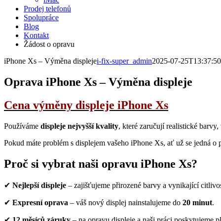
Prodej telefonů
Spolupráce
Blog
Kontakt
Žádost o opravu
iPhone Xs – Výměna displeje
i-fix-super_admin
2025-07-25T13:37:5
Oprava iPhone Xs – Výměna displeje
Cena výměny displeje iPhone Xs
Používáme
displeje nejvyšší kvality
, které zaručují realistické barv
Pokud máte problém s displejem vašeho iPhone Xs, ať už se jedná o pr
Proč si vybrat naši opravu iPhone Xs?
✔
Nejlepší displeje
– zajišťujeme přirozené barvy a vynikající citlivo
✔
Expresní oprava
– váš nový displej nainstalujeme do
20 minut
.
✔
12 měsíců záruky
– na opravu displeje a naši práci poskytujeme p