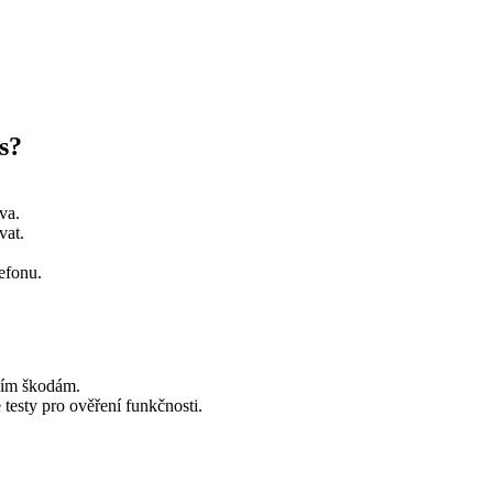
s?
va.
vat.
efonu.
ším škodám.
testy pro ověření funkčnosti.