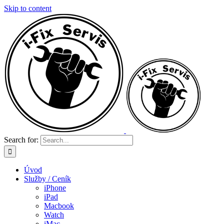
Skip to content
Search for:
Úvod
Služby / Ceník
iPhone
iPad
Macbook
Watch
iMac