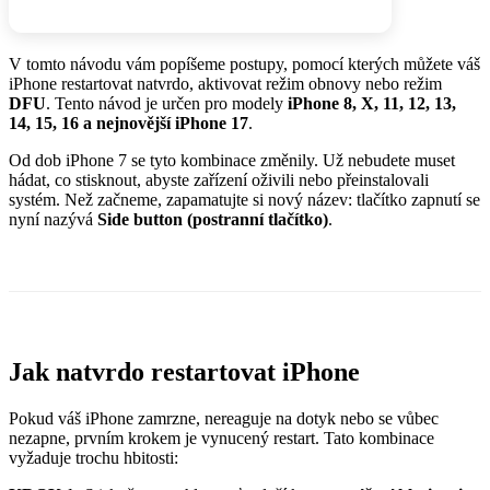
V tomto návodu vám popíšeme postupy, pomocí kterých můžete váš
iPhone restartovat natvrdo, aktivovat režim obnovy nebo režim
DFU
. Tento návod je určen pro modely
iPhone 8, X, 11, 12, 13,
14, 15, 16 a nejnovější iPhone 17
.
Od dob iPhone 7 se tyto kombinace změnily. Už nebudete muset
hádat, co stisknout, abyste zařízení oživili nebo přeinstalovali
systém. Než začneme, zapamatujte si nový název: tlačítko zapnutí se
nyní nazývá
Side button (postranní tlačítko)
.
Jak natvrdo restartovat iPhone
Pokud váš iPhone zamrzne, nereaguje na dotyk nebo se vůbec
nezapne, prvním krokem je vynucený restart. Tato kombinace
vyžaduje trochu hbitosti: