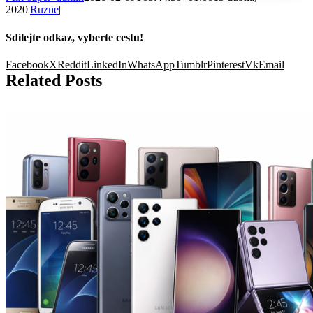
2020
|
Ruzne
|
Sdílejte odkaz, vyberte cestu!
Facebook
X
Reddit
LinkedIn
WhatsApp
Tumblr
Pinterest
Vk
Email
Related Posts