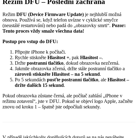
Režim DFU – Poslední záchrana
Režim
DFU (Device Firmware Update)
je nejhlubší možná
obnova. Používá se, když telefon uvízne v cyklické smyčce
(neustálé restartování) nebo padá do „obrazovky smrti“.
Pozor:
Tento proces vždy smaže všechna data!
Postup pro vstup do DFU:
Připojte iPhone k počítači.
Rychle stiskněte
Hlasitost +
, pak
Hlasitost –
.
Držte
postranní tlačítko
, dokud obrazovka nezčerná.
Jakmile obrazovka zčerná, držte stále postranní tlačítko a
zároveň stiskněte Hlasitost – na 5 sekund
.
Po 5 sekundách
pusťte postranní tlačítko
, ale
Hlasitost –
držte dalších 15 sekund
.
Pokud obrazovka zůstane černá, ale počítač zahlásí „iPhone v
režimu zotavení“, jste v DFU. Pokud se objeví logo Apple, začněte
znovu od kroku 1 – špatně jste odpočítali sekundy.
V případě jakýchkoliv doplňujících dotazů se na nás neváhejte