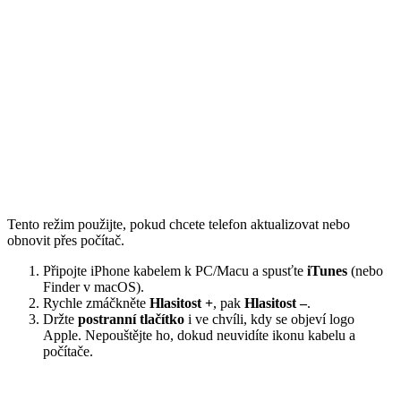
Tento režim použijte, pokud chcete telefon aktualizovat nebo
obnovit přes počítač.
Připojte iPhone kabelem k PC/Macu a spusťte
iTunes
(nebo
Finder v macOS).
Rychle zmáčkněte
Hlasitost +
, pak
Hlasitost –
.
Držte
postranní tlačítko
i ve chvíli, kdy se objeví logo
Apple. Nepouštějte ho, dokud neuvidíte ikonu kabelu a
počítače.