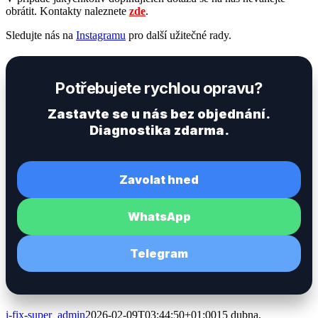
obrátit. Kontakty naleznete
zde
.
Sledujte nás na
Instagramu
pro další užitečné rady.
Potřebujete rychlou opravu?
Zastavte se u nás bez objednání.
Diagnostika zdarma.
Zavolat hned
WhatsApp
Telegram
i-fix-super_admin
2026-02-09T03:44:50+01:00
15 dubna,