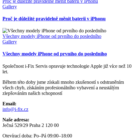
Proč je důležité pravidelně měnit baterii v iPhonu
Gallery
Proč je důležité pravidelně měnit baterii v iPhonu
Všechny modely iPhone od prvního do posledního
Gallery
Všechny modely iPhone od prvního do posledního
Společnost i-Fix Servis opravuje technologie Apple již více než 10
let.
Během této doby jsme získali mnoho zkušeností s odstraněním
všech chyb, získáním profesionálního vybavení a neustálým
zlepšováním našich schopností
Email:
info@i-fix.cz
Naše adresa:
Ječná 529/29 Praha 2 120 00
Otevírací doba: Po–Pá 09:00–18:00