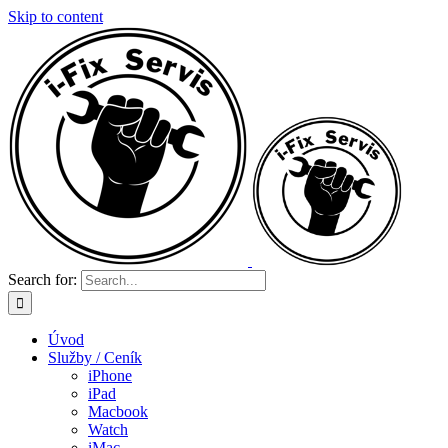
Skip to content
Search for:
Úvod
Služby / Ceník
iPhone
iPad
Macbook
Watch
iMac