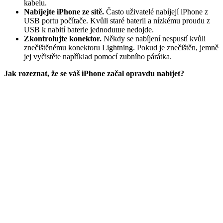
kabelu.
Nabíjejte iPhone ze sítě.
Často uživatelé nabíjejí iPhone z
USB portu počítače. Kvůli staré baterii a nízkému proudu z
USB k nabití baterie jednoduше nedojde.
Zkontrolujte konektor.
Někdy se nabíjení nespustí kvůli
znečištěnému konektoru Lightning. Pokud je znečištěn, jemně
jej vyčistěte například pomocí zubního párátka.
Jak rozeznat, že se váš iPhone začal opravdu nabíjet?