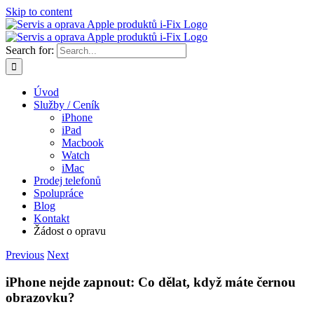
Skip to content
Search for:
Úvod
Služby / Ceník
iPhone
iPad
Macbook
Watch
iMac
Prodej telefonů
Spolupráce
Blog
Kontakt
Žádost o opravu
Previous
Next
iPhone nejde zapnout: Co dělat, když máte černou
obrazovku?