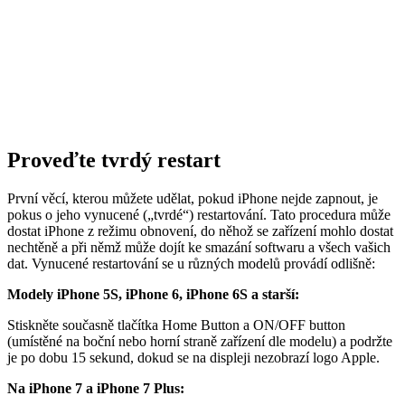
Proveďte tvrdý restart
První věcí, kterou můžete udělat, pokud iPhone nejde zapnout, je
pokus o jeho vynucené („tvrdé“) restartování. Tato procedura může
dostat iPhone z režimu obnovení, do něhož se zařízení mohlo dostat
nechtěně a při němž může dojít ke smazání softwaru a všech vašich
dat. Vynucené restartování se u různých modelů provádí odlišně:
Modely iPhone 5S, iPhone 6, iPhone 6S a starší:
Stiskněte současně tlačítka Home Button a ON/OFF button
(umístěné na boční nebo horní straně zařízení dle modelu) a podržte
je po dobu 15 sekund, dokud se na displeji nezobrazí logo Apple.
Na iPhone 7 a iPhone 7 Plus: