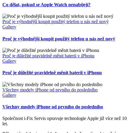
Co dělat, pokud se Apple Watch nenabíjejí?
Proč je výhodnější koupit použitý telefon u nás než nový
Gallery
Proč je výhodnější koupit použitý telefon u nás než nový
Proč je důležité pravidelně měnit baterii v iPhonu
Gallery
Proč je důležité pravidelně měnit baterii v iPhonu
Všechny modely iPhone od prvního do posledního
Gallery
Všechny modely iPhone od prvního do posledního
Společnost i-Fix Servis opravuje technologie Apple již více než 10
let.