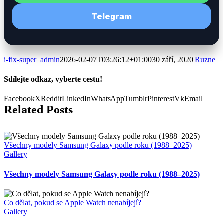
Telegram
i-fix-super_admin
2026-02-07T03:26:12+01:00
30 září, 2020
|
Ruzne
|
Sdílejte odkaz, vyberte cestu!
Facebook
X
Reddit
LinkedIn
WhatsApp
Tumblr
Pinterest
Vk
Email
Related Posts
Všechny modely Samsung Galaxy podle roku (1988–2025)
Gallery
Všechny modely Samsung Galaxy podle roku (1988–2025)
Co dělat, pokud se Apple Watch nenabíjejí?
Gallery