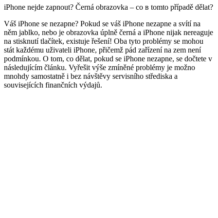
iPhone nejde zapnout? Černá obrazovka – co в tomto případě dělat?
Váš iPhone se nezapne? Pokud se váš iPhone nezapne a svítí na
něm jablko, nebo je obrazovka úplně černá a iPhone nijak nereaguje
na stisknutí tlačítek, existuje řešení! Oba tyto problémy se mohou
stát každému uživateli iPhone, přičemž pád zařízení na zem není
podmínkou. O tom, co dělat, pokud se iPhone nezapne, se dočtete v
následujícím článku. Vyřešit výše zmíněné problémy je možno
mnohdy samostatně i bez návštěvy servisního střediska a
souvisejících finančních výdajů.