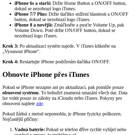
iPhone 6s a starší:
Držte Home Button a ON/OFF button,
dokud se nezobrazí logo iTunes.
iPhone 7/7 Plus:
Držte tlačítko snížení hlasitosti a ON/OFF
button, dokud se nezobrazí logo iTunes.
iPhone 8 a novější:
Zmáčkněte a pusťte Volume Up, pak
Volume Down. Poté držte ON/OFF button, dokud se
nezobrazí logo iTunes.
Krok 3:
Po aktualizaci systém najede. V iTunes klikněte na
„Vysunout iPhone“.
Krok 4:
Restartujte iPhone podržením tlačítka ON/OFF.
Obnovte iPhone přes iTunes
Pokud se iPhone nezapne ani po aktualizaci, pak pomůže pouze
obnovení systému
. To bohužel znamená smazání všech dat. Data
lze vrátit pouze ze zálohy na iCloudu nebo iTunes. Pokyny pro
obnovení najdete
zde
.
Pokud žádná z metod nepomohla, je iPhone fyzicky poškozen.
Nejčastější příčiny:
Vadná baterie:
Pokud se telefon dříve rychle vybíjel nebo
vypínal v mrazu, je problém v ní.