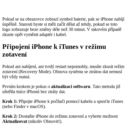
Pokud se na obrazovce zobrazí symbol baterie, pak se iPhone nabíjí
úspěšně. Starosti byste si měli začít dělat až tehdy, pokud se toto
logo zobrazuje beze změny déle než 30 minut. V takovém případě
zkuste opět vyměnit adaptér i kabel.
Připojení iPhone k iTunes v režimu
zotavení
Pokud ani nabíjení, ani tvrdý restart nepomohly, musíte zkusit režim
zotavení (Recovery Mode). Obnova systému se ztrátou dat nemusí
být vždy nutná.
Prvním krokem je pokus o
aktualizaci softwaru
. Tato metoda již
ušetřila tisíce iPhonů bez ztráty dat.
Krok 1:
Připojte iPhone k počítači pomocí kabelu a spusťte iTunes
(nebo Finder v macOS).
Krok 2:
Dostaňte iPhone do režimu zotavení a vyberte možnost
Aktualizovat
(nikoliv Obnovit!).