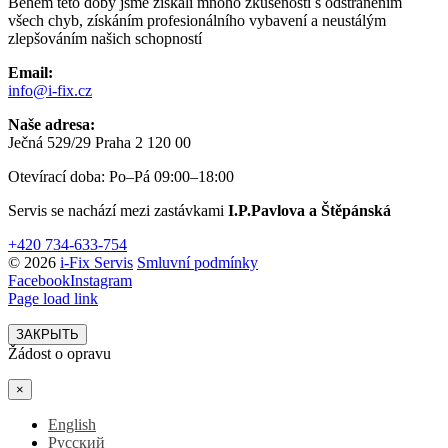
Během této doby jsme získali mnoho zkušeností s odstraněním
všech chyb, získáním profesionálního vybavení a neustálým
zlepšováním našich schopností
Email:
info@i-fix.cz
Naše adresa:
Ječná 529/29 Praha 2 120 00
Otevírací doba: Po–Pá 09:00–18:00
Servis se nachází mezi zastávkami
I.P.Pavlova a Štěpánská
+420 734-633-754
© 2026
i-Fix Servis
Smluvní podmínky
Facebook
Instagram
Page load link
ЗАКРЫТЬ
Žádost o opravu
×
English
Русский