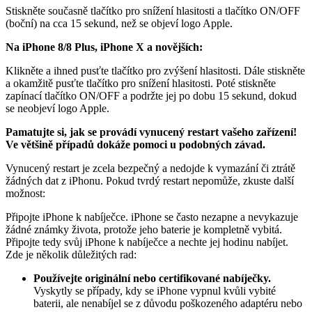
Stiskněte současně tlačítko pro snížení hlasitosti a tlačítko ON/OFF
(boční) na cca 15 sekund, než se objeví logo Apple.
Na iPhone 8/8 Plus, iPhone X a novějších:
Klikněte a ihned pusťte tlačítko pro zvýšení hlasitosti. Dále stiskněte
a okamžitě pusťte tlačítko pro snížení hlasitosti. Poté stiskněte
zapínací tlačítko ON/OFF a podržte jej po dobu 15 sekund, dokud
se neobjeví logo Apple.
Pamatujte si, jak se provádí vynucený restart vašeho zařízení!
Ve většině případů dokáže pomoci u podobných závad.
Vynucený restart je zcela bezpečný a nedojde k vymazání či ztrátě
žádných dat z iPhonu. Pokud tvrdý restart nepomůže, zkuste další
možnost:
Připojte iPhone k nabíječce. iPhone se často nezapne a nevykazuje
žádné známky života, protože jeho baterie je kompletně vybitá.
Připojte tedy svůj iPhone k nabíječce a nechte jej hodinu nabíjet.
Zde je několik důležitých rad:
Používejte originální nebo certifikované nabíječky.
Vyskytly se případy, kdy se iPhone vypnul kvůli vybité
baterii, ale nenabíjel se z důvodu poškozeného adaptéru nebo