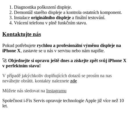
Diagnostika poškození displeje.
Demontáž starého displeje a kontrola ostatních komponent.
Instalace
originálního displeje
a finální testování.
Vrácení telefonu v plně funkčním stavu.
Kontaktujte nás
Pokud potřebujete
rychlou a profesionální výměnu displeje na
iPhone X
, zastavte se u nás v servisu nebo nám napište.
🚀
Objednejte si opravu ještě dnes a získejte zpět svůj iPhone X
v perfektním stavu!
V případě jakýchkoliv doplňujících dotazů se prosím na nas
neváhejte obrátit. kontakty naleznete
zde
Můžete nás sledovat na
Instagramu
Společnost i-Fix Servis opravuje technologie Apple již více než 10
let.
Během této doby jsme získali mnoho zkušeností s odstraněním
všech chyb, získáním profesionálního vybavení a neustálým
zlepšováním našich schopností