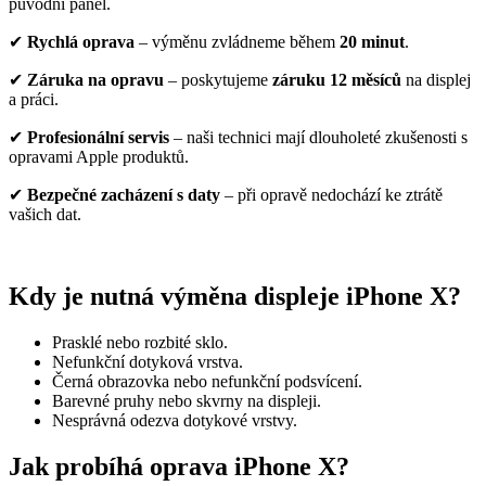
původní panel.
✔
Rychlá oprava
– výměnu zvládneme během
20 minut
.
✔
Záruka na opravu
– poskytujeme
záruku 12 měsíců
na displej
a práci.
✔
Profesionální servis
– naši technici mají dlouholeté zkušenosti s
opravami Apple produktů.
✔
Bezpečné zacházení s daty
– při opravě nedochází ke ztrátě
vašich dat.
Kdy je nutná výměna displeje iPhone X?
Prasklé nebo rozbité sklo.
Nefunkční dotyková vrstva.
Černá obrazovka nebo nefunkční podsvícení.
Barevné pruhy nebo skvrny na displeji.
Nesprávná odezva dotykové vrstvy.
Jak probíhá oprava iPhone X?