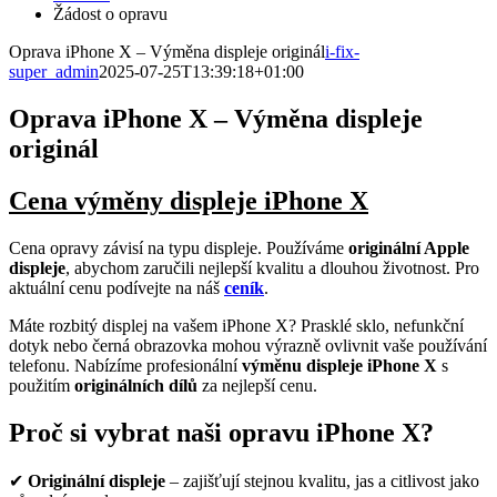
Žádost o opravu
Oprava iPhone X – Výměna displeje originál
i-fix-
super_admin
2025-07-25T13:39:18+01:00
Oprava iPhone X – Výměna displeje
originál
Cena výměny displeje iPhone X
Cena opravy závisí na typu displeje. Používáme
originální Apple
displeje
, abychom zaručili nejlepší kvalitu a dlouhou životnost. Pro
aktuální cenu podívejte na náš
ceník
.
Máte rozbitý displej na vašem iPhone X? Prasklé sklo, nefunkční
dotyk nebo černá obrazovka mohou výrazně ovlivnit vaše používání
telefonu. Nabízíme profesionální
výměnu displeje iPhone X
s
použitím
originálních dílů
za nejlepší cenu.
Proč si vybrat naši opravu iPhone X?
✔
Originální displeje
– zajišťují stejnou kvalitu, jas a citlivost jako